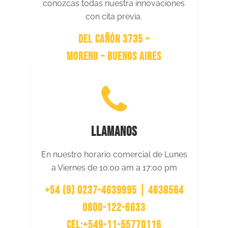
conozcas todas nuestra innovaciones
CAT-DOG DISTRIBUCIONES-VARALDA JUAN
con cita previa.
General Paz 1379, Río Cuarto, Córdoba
Fijo 0358 463935/ Cel 3584393683
DEL CAÑÓN 3735 –
OS MOLOSOS
MORENO – BUENOS AIRES
Av. Tisera 3568, El Talar-Mendiolaza, Córdoba
0351 3450272
GROSS AGROVETERINARIA
Av. Libertad 315, Obera, Misiones
03755 421829
LLAMANOS
MORCHON HNOS
Av. Gaona 4514, Ciudadela, Buenos Aires
En nuestro horario comercial de Lunes
11 44887745
a Viernes de 10:00 am a 17:00 pm
DISTRIBUIDORA FORCAN
+54 (9) 0237-4639995 | 4638564
Av. Mitre 4003, Munro, Buenos Aires
0800-122-6633
11 1566160503
CEL:+549-11-55770116