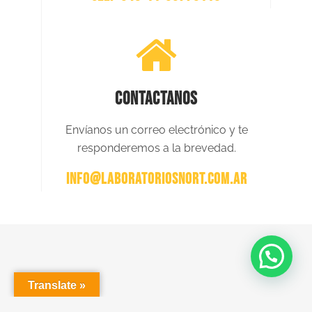
PARIS GRISELDA AMALIA
Balcarce 171, Villa Angela, Chaco
(+549) 3735 63-1553
DUMAS DISTRIBUCIONES
Av. Independencia 5123, Corrientes Capital, Corrientes
CONTACTANOS
(+549) 3794 09-4175
Envíanos un correo electrónico y te
responderemos a la brevedad.
INFO@LABORATORIOSNORT.COM.AR
Translate »