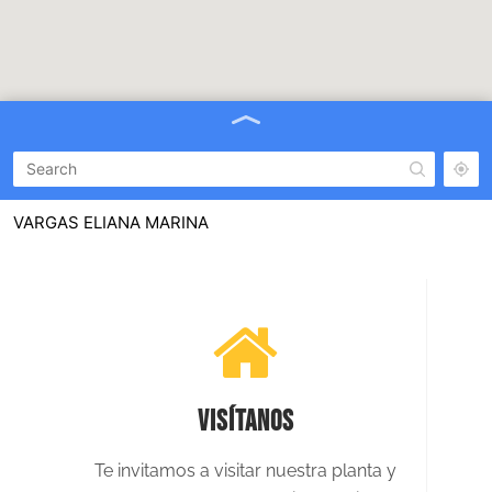
VARGAS ELIANA MARINA
Mexico 1174, Gral. Roca, Rio Negro, Argentina
(+549) 2604412800
BRUNCAS S. R. L.
Calle 23 n° 1657, La Plata, Buenos Aires
0221 4575445 / (+549) 2215418429
NORTE CORPORACION
VISÍTANOS
Santiago Morales 453 , Ciudad de Salta, Salta
(+549) 3875824557
Te invitamos a visitar nuestra planta y