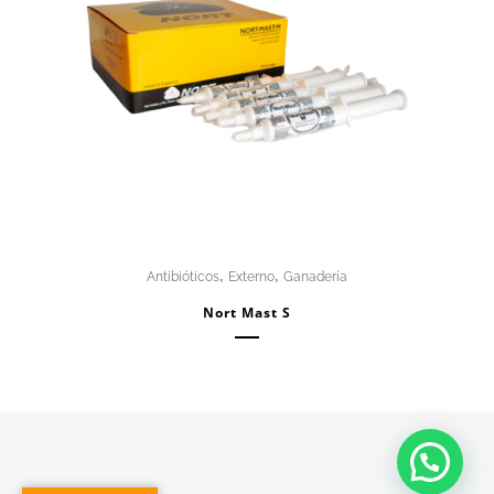
,
,
Antibióticos
Externo
Ganadería
Nort Mast S