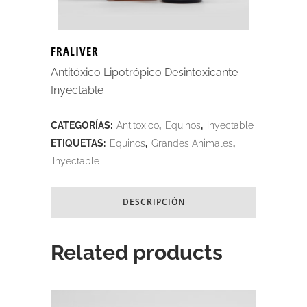
FRALIVER
Antitóxico Lipotrópico Desintoxicante
Inyectable
CATEGORÍAS:
Antitoxico
,
Equinos
,
Inyectable
ETIQUETAS:
Equinos
,
Grandes Animales
,
Inyectable
DESCRIPCIÓN
Related products