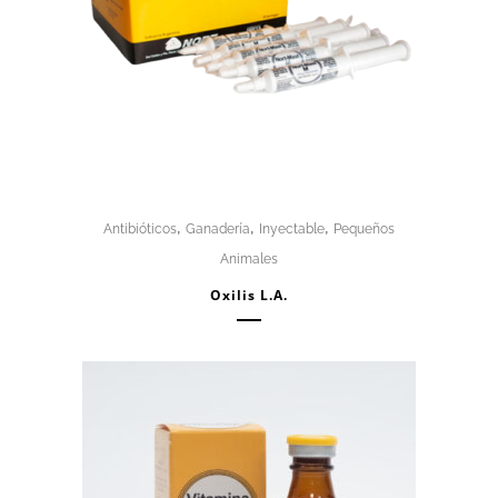
,
,
,
Antibióticos
Ganadería
Inyectable
Pequeños
Animales
Oxilis L.A.